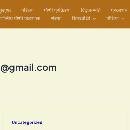
ुखपृष्ठ
परिचय
पौष्पी प्रक्रिया
विद्वत्सम्मति
प्रकाशन
ाणिनीय पौष्पी पाठशाला
संस्था
चित्रवीथी
मीडिया
1@gmail.com
Uncategorized