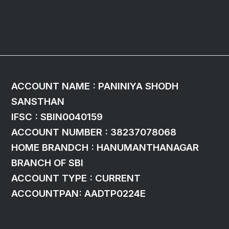
ACCOUNT NAME : PANINIYA SHODH
SANSTHAN
embed google maps in website
IFSC : SBIN0040159
ACCOUNT NUMBER : 38237078068
HOME BRANDCH : HANUMANTHANAGAR
BRANCH OF SBI
ACCOUNT TYPE : CURRENT
ACCOUNTPAN: AADTP0224E