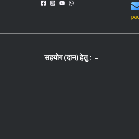
pau
सहयोग (दान) हेतु : -